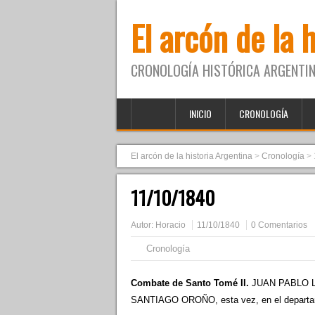
El arcón de la 
CRONOLOGÍA HISTÓRICA ARGENTIN
INICIO
CRONOLOGÍA
El arcón de la historia Argentina
>
Cronología
>
11/10/1840
Autor:
Horacio
11/10/1840
0 Comentarios
Cronología
Combate de Santo Tomé II.
JUAN PABLO LÓ
SANTIAGO OROÑO, esta vez, en el departame