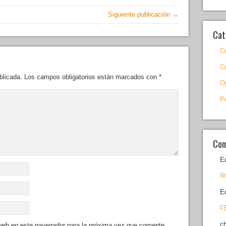
Siguiente publicación →
Cat
C
C
blicada.
Los campos obligatorios están marcados con
*
O
P
Com
E
R
E
F
c
 web en este navegador para la próxima vez que comente.