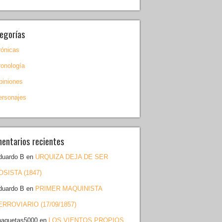
egorías
rónicas
ronología
piniones
ersonajes
entarios recientes
duardo B
en
URQUIZA DEJA DE SER
OSISTA (1847)
duardo B
en
PRIMER MAQUINISTA
ERROVIARIO (17/09/1857)
haquetas5000
en
LOS VIENTOS PROPIOS