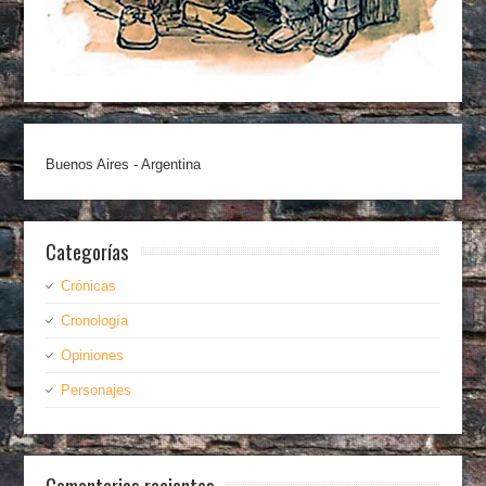
Buenos Aires - Argentina
Categorías
Crónicas
Cronología
Opiniones
Personajes
Comentarios recientes