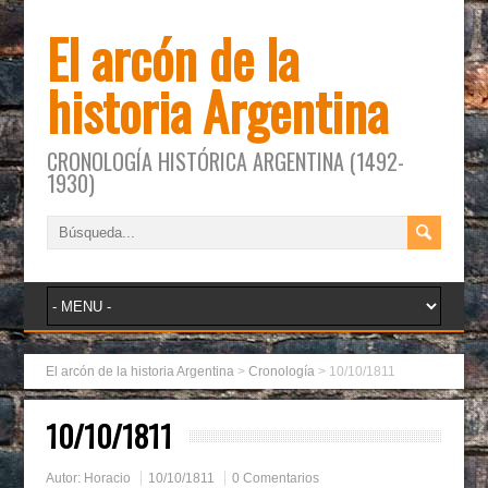
El arcón de la
historia Argentina
CRONOLOGÍA HISTÓRICA ARGENTINA (1492-
1930)
El arcón de la historia Argentina
>
Cronología
>
10/10/1811
10/10/1811
Autor:
Horacio
10/10/1811
0 Comentarios