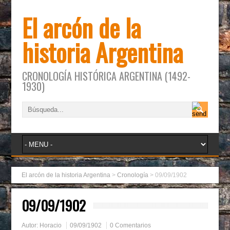
El arcón de la
historia Argentina
CRONOLOGÍA HISTÓRICA ARGENTINA (1492-
1930)
El arcón de la historia Argentina
>
Cronología
>
09/09/1902
09/09/1902
Autor:
Horacio
09/09/1902
0 Comentarios