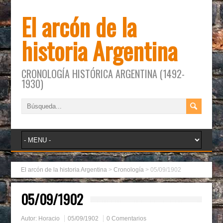
El arcón de la
historia Argentina
CRONOLOGÍA HISTÓRICA ARGENTINA (1492-
1930)
El arcón de la historia Argentina
>
Cronología
>
05/09/1902
05/09/1902
Autor:
Horacio
05/09/1902
0 Comentarios