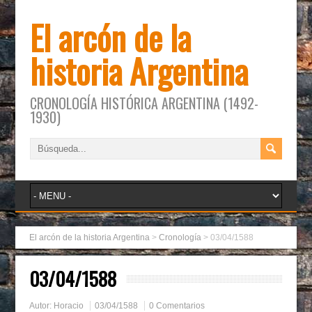
El arcón de la
historia Argentina
CRONOLOGÍA HISTÓRICA ARGENTINA (1492-
1930)
El arcón de la historia Argentina
>
Cronología
>
03/04/1588
03/04/1588
Autor:
Horacio
03/04/1588
0 Comentarios