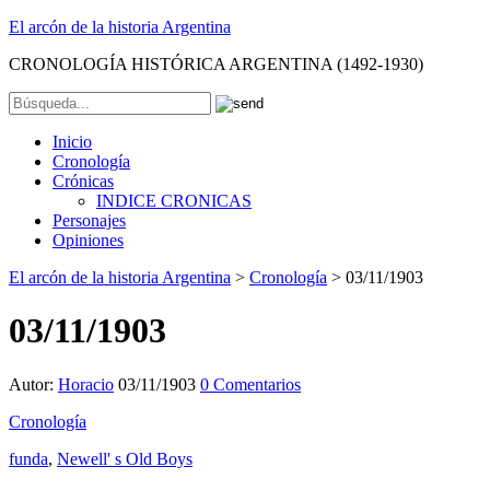
El arcón de la historia Argentina
CRONOLOGÍA HISTÓRICA ARGENTINA (1492-1930)
Inicio
Cronología
Crónicas
INDICE CRONICAS
Personajes
Opiniones
El arcón de la historia Argentina
>
Cronología
>
03/11/1903
03/11/1903
Autor:
Horacio
03/11/1903
0 Comentarios
Cronología
funda
,
Newell' s Old Boys