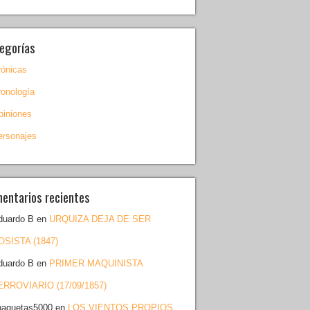
egorías
rónicas
ronología
piniones
ersonajes
entarios recientes
duardo B
en
URQUIZA DEJA DE SER
OSISTA (1847)
duardo B
en
PRIMER MAQUINISTA
ERROVIARIO (17/09/1857)
haquetas5000
en
LOS VIENTOS PROPIOS