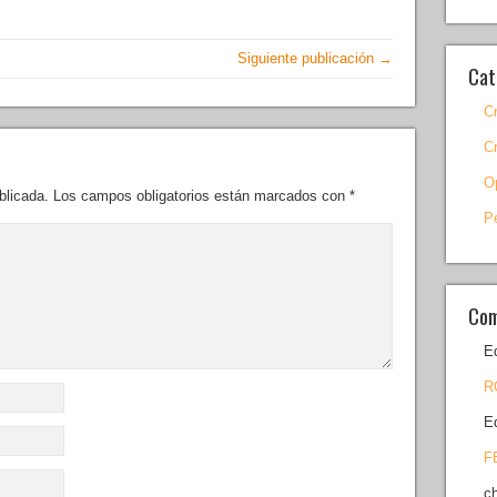
Siguiente publicación →
Cat
C
C
O
blicada.
Los campos obligatorios están marcados con
*
P
Com
E
R
E
F
c