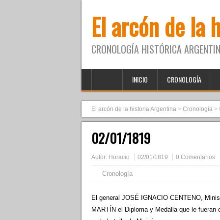
El arcón de la 
CRONOLOGÍA HISTÓRICA ARGENTIN
INICIO
CRONOLOGÍA
El arcón de la historia Argentina
>
Cronología
>
02/01/1819
Autor:
Horacio
02/01/1819
0 Comentarios
Cronología
El general JOSÉ IGNACIO CENTENO, Ministr
MARTÍN el Diploma y Medalla que le fueran ot