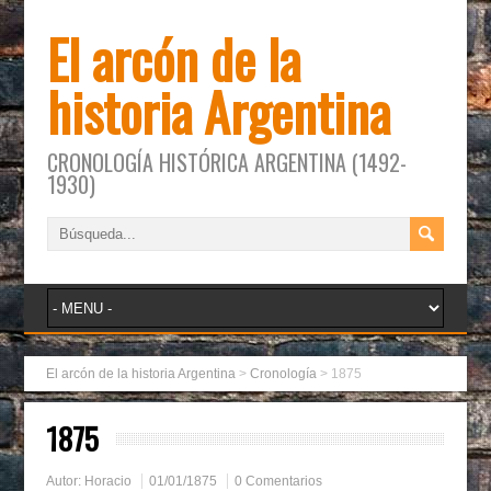
El arcón de la
historia Argentina
CRONOLOGÍA HISTÓRICA ARGENTINA (1492-
1930)
El arcón de la historia Argentina
>
Cronología
>
1875
1875
Autor:
Horacio
01/01/1875
0 Comentarios