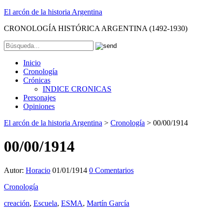
El arcón de la historia Argentina
CRONOLOGÍA HISTÓRICA ARGENTINA (1492-1930)
Inicio
Cronología
Crónicas
INDICE CRONICAS
Personajes
Opiniones
El arcón de la historia Argentina
>
Cronología
>
00/00/1914
00/00/1914
Autor:
Horacio
01/01/1914
0 Comentarios
Cronología
creación
,
Escuela
,
ESMA
,
Martín García