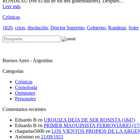
RONDEAU (ver El día de los tres gobernadores). Después…
Leer más
Crónicas
1820
,
crisis
,
disolución
,
Drector Supremo
,
Gobierno
,
Rondeau
,
Soler
Buenos Aires - Argentina
Categorías
Crónicas
Cronología
Opiniones
Personajes
Comentarios recientes
Eduardo B
en
URQUIZA DEJA DE SER ROSISTA (1847)
Eduardo B
en
PRIMER MAQUINISTA FERROVIARIO (17/0
chaquetas5000
en
LOS VIENTOS PROPIOS DE LA ARGE
Anónimo
en
21/09/1921