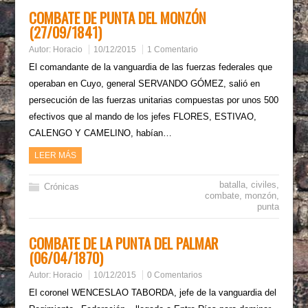
COMBATE DE PUNTA DEL MONZÓN
(27/09/1841)
Autor:
Horacio
10/12/2015
1 Comentario
El comandante de la vanguardia de las fuerzas federales que
operaban en Cuyo, general SERVANDO GÓMEZ, salió en
persecución de las fuerzas unitarias compuestas por unos 500
efectivos que al mando de los jefes FLORES, ESTIVAO,
CALENGO Y CAMELINO, habían…
LEER MÁS
batalla
,
civiles
,
Crónicas
combate
,
monzón
,
punta
COMBATE DE LA PUNTA DEL PALMAR
(06/04/1870)
Autor:
Horacio
10/12/2015
0 Comentarios
El coronel WENCESLAO TABORDA, jefe de la vanguardia del