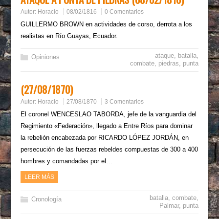
Autor:
Horacio
08/02/1816
0 Comentarios
GUILLERMO BROWN en actividades de corso, derrota a los
realistas en Río Guayas, Ecuador.
ataque
,
batalla
,
Opiniones
combate
,
piedras
,
punta
(27/08/1870)
Autor:
Horacio
27/08/1870
3 Comentarios
El coronel WENCESLAO TABORDA, jefe de la vanguardia del
Regimiento «Federación», llegado a Entre Ríos para dominar
la rebelión encabezada por RICARDO LÓPEZ JORDÁN, en
persecución de las fuerzas rebeldes compuestas de 300 a 400
hombres y comandadas por el…
LEER MÁS
batalla
,
combate
,
Cronología
Palmar
,
punta