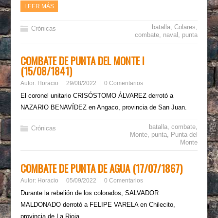
LEER MÁS
batalla
,
Colares
,
Crónicas
combate
,
naval
,
punta
COMBATE DE PUNTA DEL MONTE I
(15/08/1841)
Autor:
Horacio
29/08/2022
0 Comentarios
El coronel unitario CRISÓSTOMO ÁLVAREZ derrotó a
NAZARIO BENAVÍDEZ en Angaco, provincia de San Juan.
batalla
,
combate
,
Crónicas
Monte
,
punta
,
Punta del
Monte
COMBATE DE PUNTA DE AGUA (17/07/1867)
Autor:
Horacio
05/09/2022
0 Comentarios
Durante la rebelión de los colorados, SALVADOR
MALDONADO derrotó a FELIPE VARELA en Chilecito,
provincia de La Rioja.