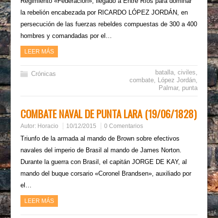
Regimiento «Federación», llegado a Entre Ríos para dominar
la rebelión encabezada por RICARDO LÓPEZ JORDÁN, en
persecución de las fuerzas rebeldes compuestas de 300 a 400
hombres y comandadas por el…
LEER MÁS
batalla
,
civiles
,
Crónicas
combate
,
López Jordán
,
Palmar
,
punta
COMBATE NAVAL DE PUNTA LARA (19/06/1828)
Autor:
Horacio
10/12/2015
0 Comentarios
Triunfo de la armada al mando de Brown sobre efectivos
navales del imperio de Brasil al mando de James Norton.
Durante la guerra con Brasil, el capitán JORGE DE KAY, al
mando del buque corsario «Coronel Brandsen», auxiliado por
el…
LEER MÁS