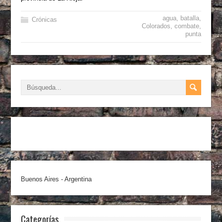
agua
,
batalla
,
Crónicas
Colorados
,
combate
,
punta
Buenos Aires - Argentina
Categorías