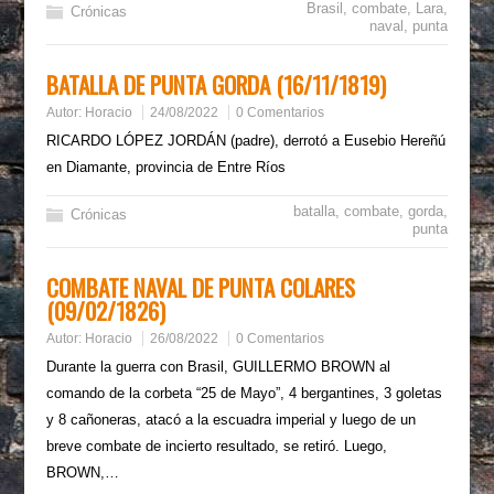
Brasil
,
combate
,
Lara
,
Crónicas
naval
,
punta
BATALLA DE PUNTA GORDA (16/11/1819)
Autor:
Horacio
24/08/2022
0 Comentarios
RICARDO LÓPEZ JORDÁN (padre), derrotó a Eusebio Hereñú
en Diamante, provincia de Entre Ríos
batalla
,
combate
,
gorda
,
Crónicas
punta
COMBATE NAVAL DE PUNTA COLARES
(09/02/1826)
Autor:
Horacio
26/08/2022
0 Comentarios
Durante la guerra con Brasil, GUILLERMO BROWN al
comando de la corbeta “25 de Mayo”, 4 bergantines, 3 goletas
y 8 cañoneras, atacó a la escuadra imperial y luego de un
breve combate de incierto resultado, se retiró. Luego,
BROWN,…