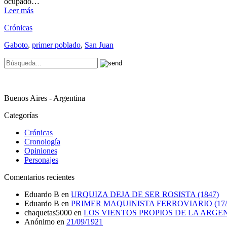
ocupado…
Leer más
Crónicas
Gaboto
,
primer poblado
,
San Juan
Buenos Aires - Argentina
Categorías
Crónicas
Cronología
Opiniones
Personajes
Comentarios recientes
Eduardo B
en
URQUIZA DEJA DE SER ROSISTA (1847)
Eduardo B
en
PRIMER MAQUINISTA FERROVIARIO (17/0
chaquetas5000
en
LOS VIENTOS PROPIOS DE LA ARGE
Anónimo
en
21/09/1921