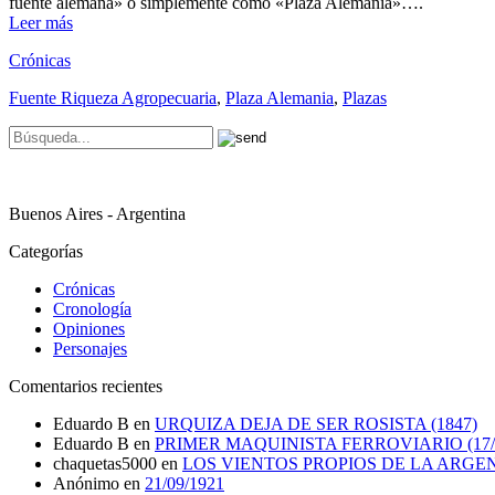
fuente alemana» o simplemente como «Plaza Alemania»….
Leer más
Crónicas
Fuente Riqueza Agropecuaria
,
Plaza Alemania
,
Plazas
Buenos Aires - Argentina
Categorías
Crónicas
Cronología
Opiniones
Personajes
Comentarios recientes
Eduardo B
en
URQUIZA DEJA DE SER ROSISTA (1847)
Eduardo B
en
PRIMER MAQUINISTA FERROVIARIO (17/0
chaquetas5000
en
LOS VIENTOS PROPIOS DE LA ARGE
Anónimo
en
21/09/1921