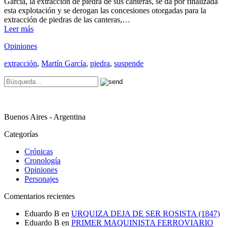
García, la extracción de piedra de sus canteras, se da por finalizada
esta explotación y se derogan las concesiones otorgadas para la
extracción de piedras de las canteras,…
Leer más
Opiniones
extracción
,
Martín García
,
piedra
,
suspende
Buenos Aires - Argentina
Categorías
Crónicas
Cronología
Opiniones
Personajes
Comentarios recientes
Eduardo B
en
URQUIZA DEJA DE SER ROSISTA (1847)
Eduardo B
en
PRIMER MAQUINISTA FERROVIARIO