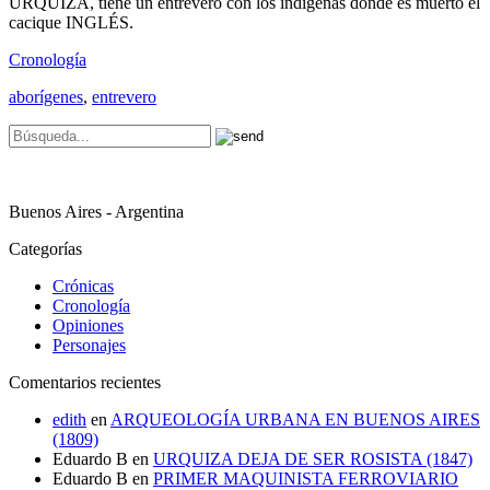
URQUIZA, tiene un entrevero con los indígenas donde es muerto el
cacique INGLÉS.
Cronología
aborígenes
,
entrevero
Buenos Aires - Argentina
Categorías
Crónicas
Cronología
Opiniones
Personajes
Comentarios recientes
edith
en
ARQUEOLOGÍA URBANA EN BUENOS AIRES
(1809)
Eduardo B
en
URQUIZA DEJA DE SER ROSISTA (1847)
Eduardo B
en
PRIMER MAQUINISTA FERROVIARIO