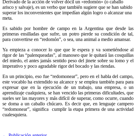
Derivado de la acción de volver dócil un «redomón» (o caballo
arisco y salvaje), es un verbo que también sugiere que se han sabido
superar los inconvenientes que impedían algún logro o alcanzar una
meta.
Es sabido por hombre de campo en la Argentina que desde las
primeras ensilladas que sufre, un potro pierde su condición de tal,
para convertirse en “redomón”, o sea, una animal a medio amansar.
Ya empieza a conocer lo que que le espera y va sometiéndose al
rigor de las “palenqueadas”, al manoseo que le quitará las cosquillas
del miedo, el antes jamás sentido peso del jinete sobre su lomo y el
imperativo y poco agradable rigor del bocado y las riendas.
En un principio, eso fue “redomonear”, pero en el habla del campo,
este vocablo ha extendido su alcance y se emplea también para para
expresar que en la ejecución de un trabajo, una empresa, o un
aprendizaje cualquiera, se han vencido las primeras dificultades, que
sueles ser las mayores y más difícil de superar, como ocurre, cuando
se doma a un caballo chúcaro. Es decir que, en lenguaje campero
“redomonear”, significa cumplir la etapa primera de una actividad
cualesquiera.
← Publicación anterior