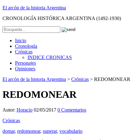
El arcón de la historia Argentina
CRONOLOGÍA HISTÓRICA ARGENTINA (1492-1930)
Inicio
Cronología
Crónicas
INDICE CRONICAS
Personajes
Opiniones
El arcón de la historia Argentina
>
Crónicas
>
REDOMONEAR
REDOMONEAR
Autor:
Horacio
02/05/2017
0 Comentarios
Crónicas
domar
,
redomonear
,
superar
,
vocabulario