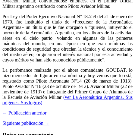
Aviación Militar, convirtiéndose entonces, en el primer Oficial
Militar argentino certificado como Piloto Aviador Militar.
Por Ley del Poder Ejecutivo Nacional Nº 18.559 del 21 de enero de
1970, fue instituído el título de «Precursor de la Aeronáutica
Argentina» un título que le fue otorgado a “quienes, intuyendo el
porvenir de la Aeronáutica Argentina, en los albores de la actividad
aérea en el cielo patrio, volando en algunas de las primeras
máquinas del mundo, en una época en que eran mínimas las
condiciones de seguridad que ofrecían la técnica y el conocimiento
del medio aéreo, originaron el interés nacional por esta actividad y
cuyos méritos ya han sido reconocidos públicamente”.
La perfomance realizada por el ahora comandante GOUBAT, lo
hizo merecedor de figurar en esa nómina y hoy vemos que lo está,
registrado como Piloto Aeronauta N°14 (20 de marzo de 1913).
Piloto Aviador N°16 (23 de octubre de 1912). Aviador Militar (22 de
noviembre de 1913) e Integrante del Primer Grupo de Alumnos de
la Escuela de Aviación Militar
(ver La Aeronáutica Argentina. Sus
orígenes. Sus logros)
← Publicación anterior
Siguiente publicación →
Dejar un comentario