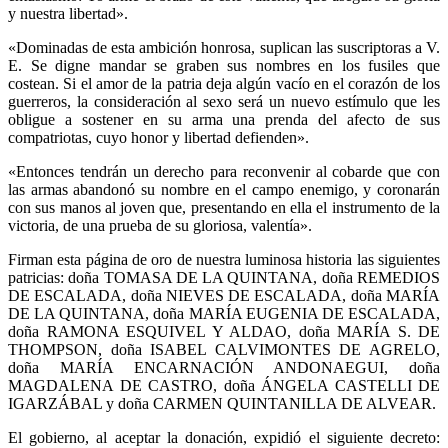
y nuestra libertad».
«Dominadas de esta ambición honrosa, suplican las suscriptoras a V.
E. Se digne mandar se graben sus nombres en los fusiles que
costean. Si el amor de la patria deja algún vacío en el corazón de los
guerreros, la consideración al sexo será un nuevo estímulo que les
obligue a sostener en su arma una prenda del afecto de sus
compatriotas, cuyo honor y libertad defienden».
«Entonces tendrán un derecho para reconvenir al cobarde que con
las armas abandonó su nombre en el campo enemigo, y coronarán
con sus manos al joven que, presentando en ella el instrumento de la
victoria, de una prueba de su gloriosa, valentía».
Firman esta página de oro de nuestra luminosa historia las siguientes
patricias: doña TOMASA DE LA QUINTANA, doña REMEDIOS
DE ESCALADA, doña NIEVES DE ESCALADA, doña MARÍA
DE LA QUINTANA, doña MARÍA EUGENIA DE ESCALADA,
doña RAMONA ESQUIVEL Y ALDAO, doña MARÍA S. DE
THOMPSON, doña ISABEL CALVIMONTES DE AGRELO,
doña MARÍA ENCARNACIÓN ANDONAEGUI, doña
MAGDALENA DE CASTRO, doña ÁNGELA CASTELLI DE
IGARZÁBAL y doña CARMEN QUINTANILLA DE ALVEAR.
El gobierno, al aceptar la donación, expidió el siguiente decreto: