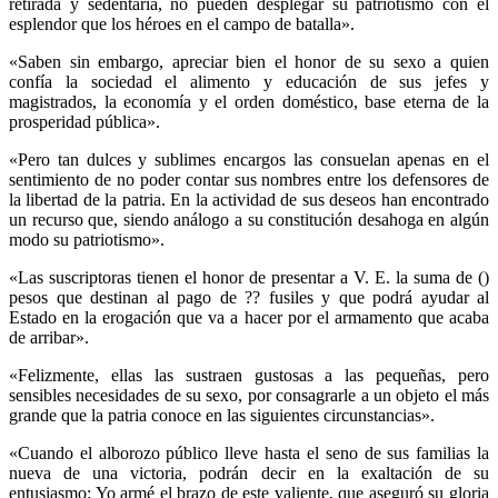
retirada y sedentaria, no pueden desplegar su patriotismo con el
esplendor que los héroes en el campo de batalla».
«Saben sin embargo, apreciar bien el honor de su sexo a quien
confía la sociedad el alimento y educación de sus jefes y
magistrados, la economía y el orden doméstico, base eterna de la
prosperidad pública».
«Pero tan dulces y sublimes encargos las consuelan apenas en el
sentimiento de no poder contar sus nombres entre los defensores de
la libertad de la patria. En la actividad de sus deseos han encontrado
un recurso que, siendo análogo a su constitución desahoga en algún
modo su patriotismo».
«Las suscriptoras tienen el honor de presentar a V. E. la suma de ()
pesos que destinan al pago de ?? fusiles y que podrá ayudar al
Estado en la erogación que va a hacer por el armamento que acaba
de arribar».
«Felizmente, ellas las sustraen gustosas a las pequeñas, pero
sensibles necesidades de su sexo, por consagrarle a un objeto el más
grande que la patria conoce en las siguientes circunstancias».
«Cuando el alborozo público lleve hasta el seno de sus familias la
nueva de una victoria, podrán decir en la exaltación de su
entusiasmo: Yo armé el brazo de este valiente, que aseguró su gloria