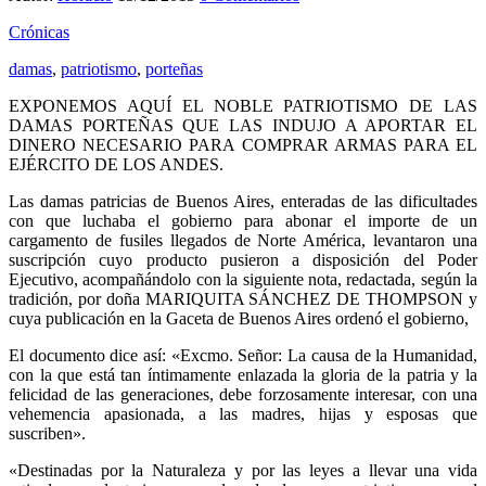
Crónicas
damas
,
patriotismo
,
porteñas
EXPONEMOS AQUÍ EL NOBLE PATRIOTISMO DE LAS
DAMAS PORTEÑAS QUE LAS INDUJO A APORTAR EL
DINERO NECESARIO PARA COMPRAR ARMAS PARA EL
EJÉRCITO DE LOS ANDES.
Las damas patricias de Buenos Aires, enteradas de las dificultades
con que luchaba el gobierno para abonar el importe de un
cargamento de fusiles llegados de Norte América, levantaron una
suscripción cuyo producto pusieron a disposición del Poder
Ejecutivo, acompañándolo con la siguiente nota, redactada, según la
tradición, por doña MARIQUITA SÁNCHEZ DE THOMPSON y
cuya publicación en la Gaceta de Buenos Aires ordenó el gobierno,
El documento dice así: «Excmo. Señor: La causa de la Humanidad,
con la que está tan íntimamente enlazada la gloria de la patria y la
felicidad de las generaciones, debe forzosamente interesar, con una
vehemencia apasionada, a las madres, hijas y esposas que
suscriben».
«Destinadas por la Naturaleza y por las leyes a llevar una vida