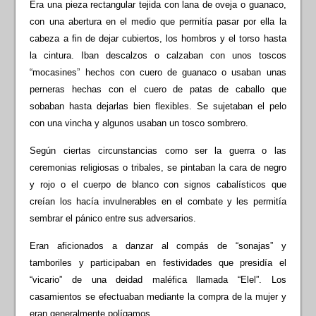
Era una pieza rectangular tejida con lana de oveja o guanaco,
con una abertura en el medio que permitía pasar por ella la
cabeza a fin de dejar cubiertos, los hombros y el torso hasta
la cintura. Iban descalzos o calzaban con unos toscos
“mocasines” hechos con cuero de guanaco o usaban unas
perneras hechas con el cuero de patas de caballo que
sobaban hasta dejarlas bien flexibles. Se sujetaban el pelo
con una vincha y algunos usaban un tosco sombrero.
Según ciertas circunstancias como ser la guerra o las
ceremonias religiosas o tribales, se pintaban la cara de negro
y rojo o el cuerpo de blanco con signos cabalísticos que
creían los hacía invulnerables en el combate y les permitía
sembrar el pánico entre sus adversarios.
Eran aficionados a danzar al compás de “sonajas” y
tamboriles y participaban en festividades que presidía el
“vicario” de una deidad maléfica llamada “Elel”. Los
casamientos se efectuaban mediante la compra de la mujer y
eran generalmente polígamos.