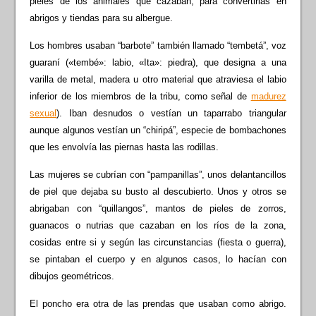
pieles de los animales que cazaban, para convertirlas en
abrigos y tiendas para su albergue.
Los hombres usaban “barbote” también llamado “tembetá”, voz
guaraní («tembé»: labio, «Ita»: piedra), que designa a una
varilla de metal, madera u otro material que atraviesa el labio
inferior de los miembros de la tribu, como señal de
madurez
sexual
). Iban desnudos o vestían un taparrabo triangular
aunque algunos vestían un “chiripá”, especie de bombachones
que les envolvía las piernas hasta las rodillas.
Las mujeres se cubrían con “pampanillas”, unos delantancillos
de piel que dejaba su busto al descubierto. Unos y otros se
abrigaban con “quillangos”, mantos de pieles de zorros,
guanacos o nutrias que cazaban en los ríos de la zona,
cosidas entre si y según las circunstancias (fiesta o guerra),
se pintaban el cuerpo y en algunos casos, lo hacían con
dibujos geométricos.
El poncho era otra de las prendas que usaban como abrigo.