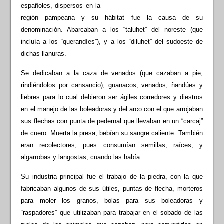
españoles, dispersos en la
región pampeana y su hábitat fue la causa de su
denominación. Abarcaban a los “taluhet” del noreste (que
incluía a los “querandíes”), y a los “diluhet” del sudoeste de
dichas llanuras.
Se dedicaban a la caza de venados (que cazaban a pie,
rindiéndolos por cansancio), guanacos, venados, ñandúes y
liebres para lo cual debieron ser ágiles corredores y diestros
en el manejo de las boleadoras y del arco con el que arrojaban
sus flechas con punta de pedernal que llevaban en un “carcaj”
de cuero. Muerta la presa, bebían su sangre caliente. También
eran recolectores, pues consumían semillas, raíces, y
algarrobas y langostas, cuando las había.
Su industria principal fue el trabajo de la piedra, con la que
fabricaban algunos de sus útiles, puntas de flecha, morteros
para moler los granos, bolas para sus boleadoras y
“raspadores” que utilizaban para trabajar en el sobado de las