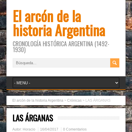
El arcón de la
historia Argentina
CRONOLOGÍA HISTÓRICA ARGENTINA (1492-
1930)
El arcón de la historia Argentina
>
Crónicas
>
LAS ÁRGANAS
LAS ÁRGANAS
Autor:
Horacio
16/04/2017
0 Comentarios