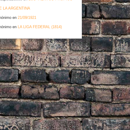
E LA ARGENTINA
nónimo
en
21/09/1921
nónimo
en
LA LIGA FEDERAL (1814)