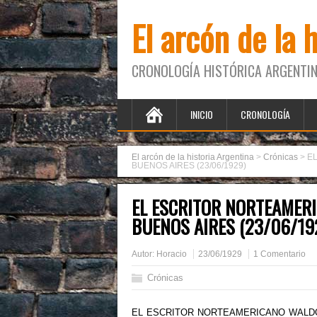
El arcón de la 
CRONOLOGÍA HISTÓRICA ARGENTIN
INICIO
CRONOLOGÍA
El arcón de la historia Argentina
>
Crónicas
>
E
BUENOS AIRES (23/06/1929)
EL ESCRITOR NORTEAMER
BUENOS AIRES (23/06/19
Autor:
Horacio
23/06/1929
1 Comentario
Crónicas
EL ESCRITOR NORTEAMERICANO WALDO FR