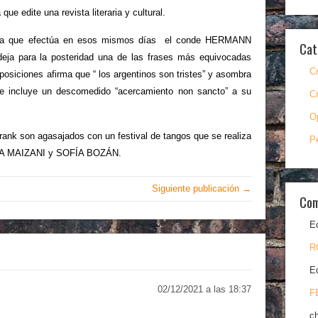
 edite una revista literaria y cultural.
con la que efectúa en esos mismos días el conde HERMANN
Cat
eja para la posteridad una de las frases más equivocadas
C
posiciones afirma que “ los argentinos son tristes” y asombra
e incluye un descomedido “acercamiento non sancto” a su
C
O
rank son agasajados con un festival de tangos que se realiza
P
ENA MAIZANI y SOFÍA BOZÁN.
Siguiente publicación →
Com
E
R
E
02/12/2021 a las 18:37
F
c