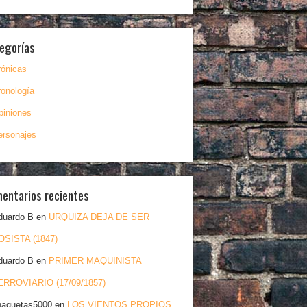
egorías
rónicas
ronología
piniones
ersonajes
entarios recientes
duardo B
en
URQUIZA DEJA DE SER
OSISTA (1847)
duardo B
en
PRIMER MAQUINISTA
ERROVIARIO (17/09/1857)
haquetas5000
en
LOS VIENTOS PROPIOS