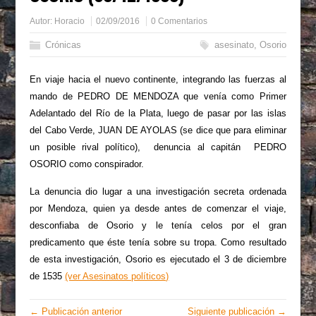
Autor:
Horacio
02/09/2016
0 Comentarios
Crónicas
asesinato
,
Osorio
En viaje hacia el nuevo continente, integrando las fuerzas al
mando de PEDRO DE MENDOZA que venía como Primer
Adelantado del Río de la Plata, luego de pasar por las islas
del Cabo Verde, JUAN DE AYOLAS (se dice que para eliminar
un posible rival político), denuncia al capitán PEDRO
OSORIO como conspirador.
La denuncia dio lugar a una investigación secreta ordenada
por Mendoza, quien ya desde antes de comenzar el viaje,
desconfiaba de Osorio y le tenía celos por el gran
predicamento que éste tenía sobre su tropa. Como resultado
de esta investigación, Osorio es ejecutado el 3 de diciembre
de 1535
(ver Asesinatos políticos)
← Publicación anterior
Siguiente publicación →