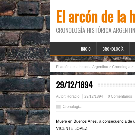
El arcón de la 
CRONOLOGÍA HISTÓRICA ARGENTIN
INICIO
CRONOLOGÍA
El arcón de la historia Argentina
>
Cronología
>
29/12/1894
Autor:
Horacio
29/12/1894
0 Comentarios
Cronología
Muere en Buenos Aries, a consecuencia de un 
VICENTE LÓPEZ.