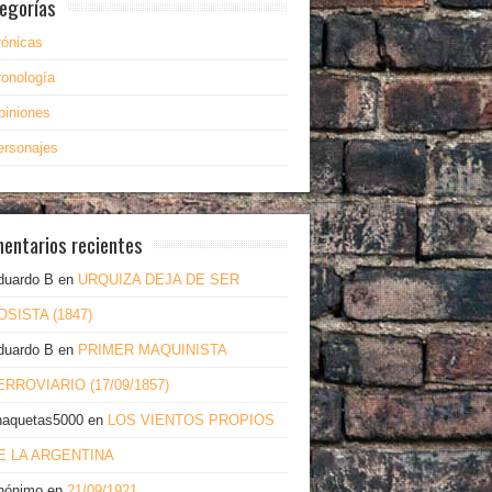
egorías
rónicas
ronología
piniones
ersonajes
entarios recientes
duardo B
en
URQUIZA DEJA DE SER
OSISTA (1847)
duardo B
en
PRIMER MAQUINISTA
ERROVIARIO (17/09/1857)
haquetas5000
en
LOS VIENTOS PROPIOS
E LA ARGENTINA
nónimo
en
21/09/1921