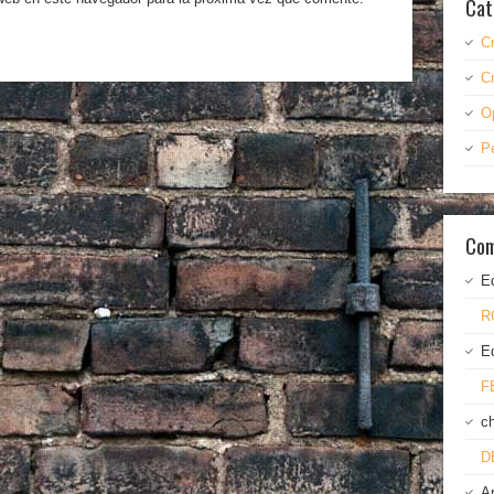
Cat
C
C
O
P
Com
E
R
E
F
c
D
A