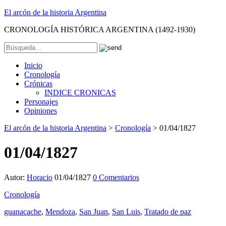
El arcón de la historia Argentina
CRONOLOGÍA HISTÓRICA ARGENTINA (1492-1930)
Inicio
Cronología
Crónicas
INDICE CRONICAS
Personajes
Opiniones
El arcón de la historia Argentina
>
Cronología
>
01/04/1827
01/04/1827
Autor:
Horacio
01/04/1827
0 Comentarios
Cronología
guanacache
,
Mendoza
,
San Juan
,
San Luis
,
Tratado de paz