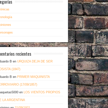
egorías
rónicas
ronología
piniones
ersonajes
entarios recientes
duardo B
en
URQUIZA DEJA DE SER
OSISTA (1847)
duardo B
en
PRIMER MAQUINISTA
ERROVIARIO (17/09/1857)
haquetas5000
en
LOS VIENTOS PROPIOS
E LA ARGENTINA
nónimo
en
21/09/1921