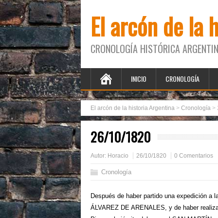
El arcón de la 
CRONOLOGÍA HISTÓRICA ARGENTIN
INICIO
CRONOLOGÍA
El arcón de la historia Argentina
>
Cronología
>
26/10/1820
Autor:
Horacio
26/10/1820
0 Comentarios
Cronología
Después de haber partido una expedición a 
ÁLVAREZ DE ARENALES, y de haber realizado