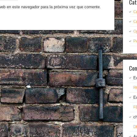
Cat
 web en este navegador para la próxima vez que comente.
C
C
O
P
Com
E
R
E
F
c
D
A