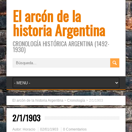
El arcón de la
historia Argentina
CRONOLOGÍA HISTÓRICA ARGENTINA (1492-
1930)
El arcón de la historia Argentina
>
Cronología
>
2/1/1903
2/1/1903
Autor:
Horacio
02/01/1903
0 Comentarios