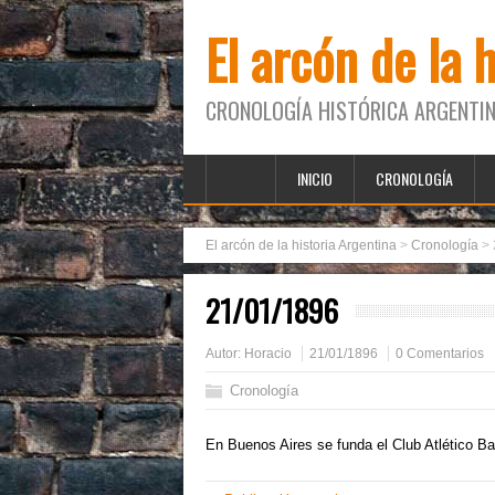
El arcón de la 
CRONOLOGÍA HISTÓRICA ARGENTIN
INICIO
CRONOLOGÍA
El arcón de la historia Argentina
>
Cronología
>
21/01/1896
Autor:
Horacio
21/01/1896
0 Comentarios
Cronología
En Buenos Aires se funda el Club Atlético Ban