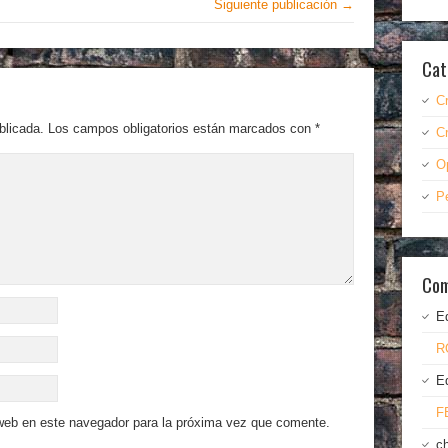
Siguiente publicación →
Cat
C
blicada.
Los campos obligatorios están marcados con
*
C
O
P
Com
E
R
E
F
 web en este navegador para la próxima vez que comente.
c