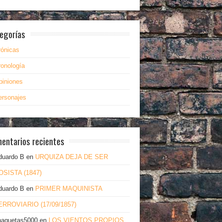
egorías
rónicas
ronología
piniones
ersonajes
entarios recientes
duardo B
en
URQUIZA DEJA DE SER
OSISTA (1847)
duardo B
en
PRIMER MAQUINISTA
ERROVIARIO (17/09/1857)
haquetas5000
en
LOS VIENTOS PROPIOS