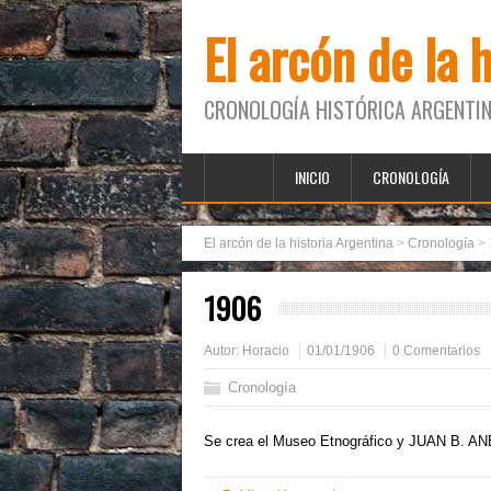
El arcón de la 
CRONOLOGÍA HISTÓRICA ARGENTIN
INICIO
CRONOLOGÍA
El arcón de la historia Argentina
>
Cronología
>
1906
Autor:
Horacio
01/01/1906
0 Comentarios
Cronología
Se crea el Museo Etnográfico y JUAN B. AN