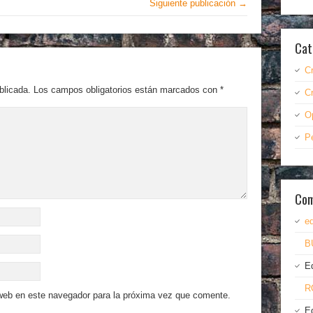
Siguiente publicación →
Cat
C
blicada.
Los campos obligatorios están marcados con
*
C
O
P
Com
ed
B
E
R
 web en este navegador para la próxima vez que comente.
E