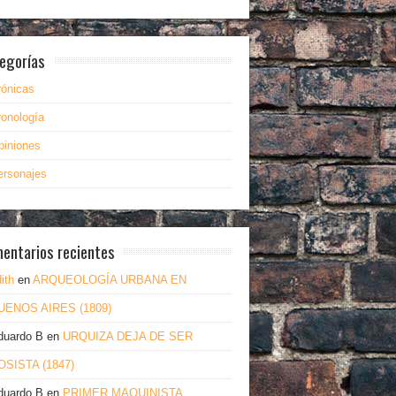
egorías
rónicas
ronología
piniones
ersonajes
entarios recientes
ith
en
ARQUEOLOGÍA URBANA EN
UENOS AIRES (1809)
duardo B
en
URQUIZA DEJA DE SER
OSISTA (1847)
duardo B
en
PRIMER MAQUINISTA