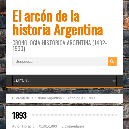
El arcón de la
historia Argentina
CRONOLOGÍA HISTÓRICA ARGENTINA (1492-
1930)
El arcón de la historia Argentina
>
Cronología
>
1893
1893
Autor:
Horacio
01/01/1893
0 Comentarios