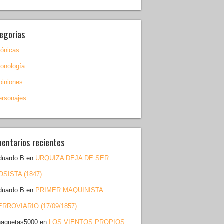
egorías
rónicas
ronología
piniones
ersonajes
entarios recientes
duardo B
en
URQUIZA DEJA DE SER
OSISTA (1847)
duardo B
en
PRIMER MAQUINISTA
ERROVIARIO (17/09/1857)
haquetas5000
en
LOS VIENTOS PROPIOS