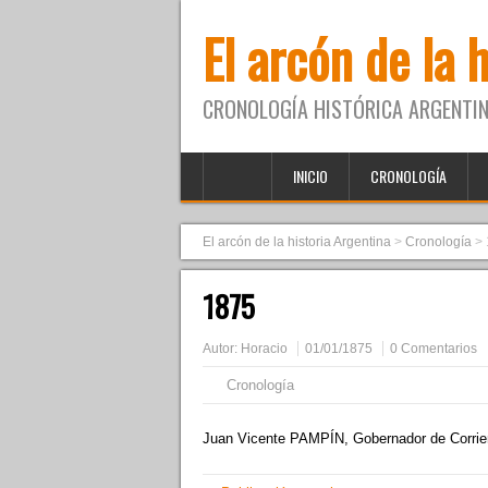
El arcón de la 
CRONOLOGÍA HISTÓRICA ARGENTIN
INICIO
CRONOLOGÍA
El arcón de la historia Argentina
>
Cronología
>
1875
Autor:
Horacio
01/01/1875
0 Comentarios
Cronología
Juan Vicente PAMPÍN, Gobernador de Corrie