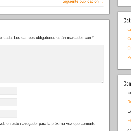
Siguiente publicación →
Cat
C
blicada.
Los campos obligatorios están marcados con
*
C
O
P
Com
E
R
E
F
 web en este navegador para la próxima vez que comente.
c