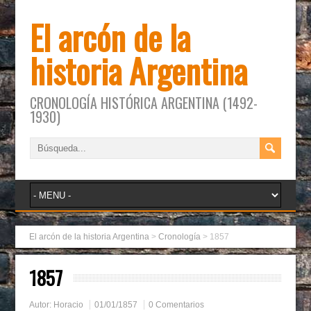
El arcón de la
historia Argentina
CRONOLOGÍA HISTÓRICA ARGENTINA (1492-
1930)
El arcón de la historia Argentina
>
Cronología
>
1857
1857
Autor:
Horacio
01/01/1857
0 Comentarios