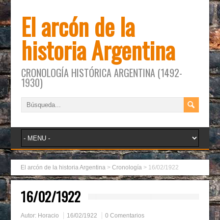
El arcón de la
historia Argentina
CRONOLOGÍA HISTÓRICA ARGENTINA (1492-
1930)
El arcón de la historia Argentina
>
Cronología
>
16/02/1922
16/02/1922
Autor:
Horacio
16/02/1922
0 Comentarios