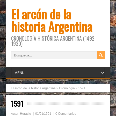
El arcón de la
historia Argentina
CRONOLOGÍA HISTÓRICA ARGENTINA (1492-
1930)
El arcón de la historia Argentina
>
Cronología
>
1591
1591
Autor:
Horacio
01/01/1591
0 Comentarios