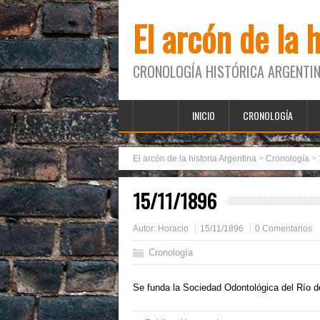
El arcón de la 
CRONOLOGÍA HISTÓRICA ARGENTIN
INICIO
CRONOLOGÍA
El arcón de la historia Argentina
>
Cronología
>
15/11/1896
Autor:
Horacio
15/11/1896
0 Comentarios
Cronología
Se funda la Sociedad Odontológica del Río de