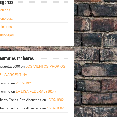
egorías
rónicas
ronología
piniones
ersonajes
entarios recientes
haquetas5000
en
LOS VIENTOS PROPIOS
E LA ARGENTINA
nónimo
en
21/09/1921
nónimo
en
LA LIGA FEDERAL (1814)
lberto Carlos Pita Abancens
en
15/07/1802
lberto Carlos Pita Abancens
en
15/07/1802