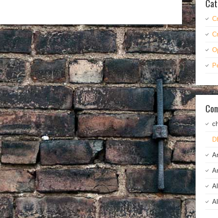
Cat
C
C
O
P
Com
c
D
A
A
A
A