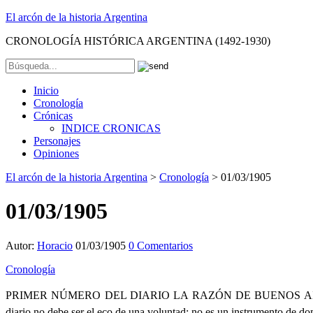
El arcón de la historia Argentina
CRONOLOGÍA HISTÓRICA ARGENTINA (1492-1930)
Inicio
Cronología
Crónicas
INDICE CRONICAS
Personajes
Opiniones
El arcón de la historia Argentina
>
Cronología
>
01/03/1905
01/03/1905
Autor:
Horacio
01/03/1905
0 Comentarios
Cronología
PRIMER NÚMERO DEL DIARIO LA RAZÓN DE BUENOS AIRES. . Apar
diario no debe ser el eco de una voluntad; no es un instrumento de d