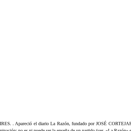
eció el diario La Razón, fundado por JOSÉ CORTEJARENA quie
ominación; no es ni puede ser la enseña de un partido (ver «La Razón» 