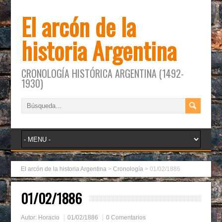
El arcón de la
historia Argentina
CRONOLOGÍA HISTÓRICA ARGENTINA (1492-
1930)
El arcón de la historia Argentina
>
Cronología
>
01/02/1886
01/02/1886
Autor:
Horacio
01/02/1886
0 Comentarios