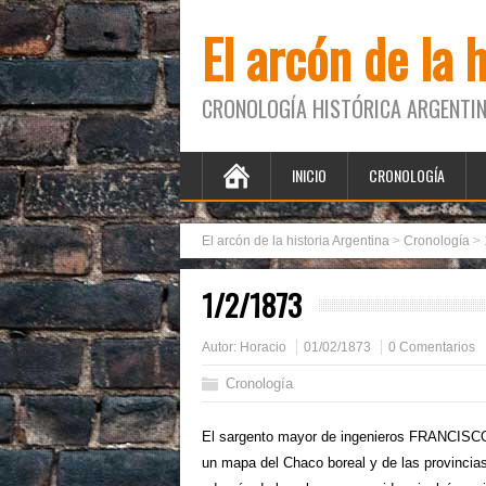
El arcón de la 
CRONOLOGÍA HISTÓRICA ARGENTIN
INICIO
CRONOLOGÍA
El arcón de la historia Argentina
>
Cronología
>
1/2/1873
Autor:
Horacio
01/02/1873
0 Comentarios
Cronología
El sargento mayor de ingenieros FRANCISCO 
un mapa del Chaco boreal y de las provincias