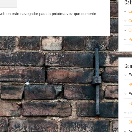
Cat
C
 web en este navegador para la próxima vez que comente.
C
O
P
Com
E
R
E
F
c
D
A