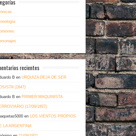
egorías
rónicas
ronología
piniones
ersonajes
entarios recientes
duardo B
en
URQUIZA DEJA DE SER
OSISTA (1847)
duardo B
en
PRIMER MAQUINISTA
ERROVIARIO (17/09/1857)
haquetas5000
en
LOS VIENTOS PROPIOS
E LA ARGENTINA
nónimo
en
21/09/1921