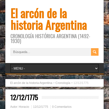
El arcón de la
historia Argentina
CRONOLOGÍA HISTÓRICA ARGENTINA (1492-
1930)
El arcón de la historia Argentina
>
Cronología
>
12/12/1775
12/12/1775
Autor:
Horacio
12/12/1775
0 Comentarios