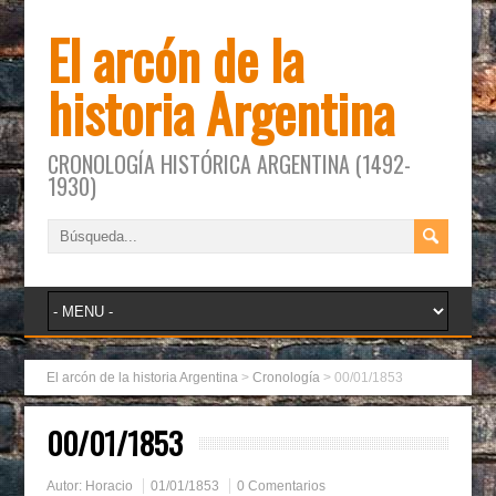
El arcón de la
historia Argentina
CRONOLOGÍA HISTÓRICA ARGENTINA (1492-
1930)
El arcón de la historia Argentina
>
Cronología
>
00/01/1853
00/01/1853
Autor:
Horacio
01/01/1853
0 Comentarios