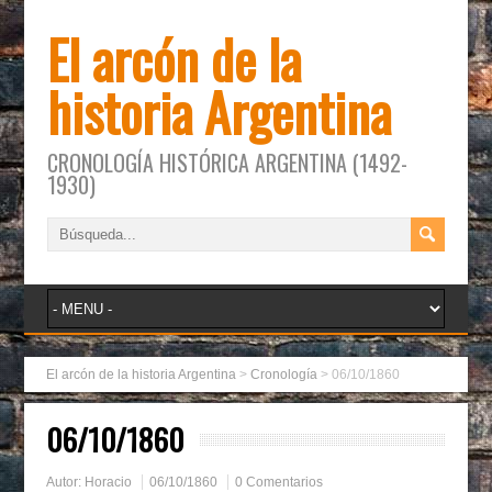
El arcón de la
historia Argentina
CRONOLOGÍA HISTÓRICA ARGENTINA (1492-
1930)
El arcón de la historia Argentina
>
Cronología
>
06/10/1860
06/10/1860
Autor:
Horacio
06/10/1860
0 Comentarios