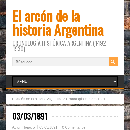
El arcón de la
historia Argentina
CRONOLOGÍA HISTÓRICA ARGENTINA (1492-
1930)
El arcón de la historia Argentina
>
Cronología
>
03/03/1891
03/03/1891
Autor:
Horacio
03/03/1891
0 Comentarios