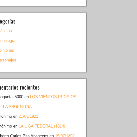
egorías
rónicas
ronología
piniones
ersonajes
entarios recientes
haquetas5000
en
LOS VIENTOS PROPIOS
E LA ARGENTINA
nónimo
en
21/09/1921
nónimo
en
LA LIGA FEDERAL (1814)
lberto Carlos Pita Abancens
en
15/07/1802