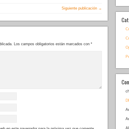
Siguiente publicación →
Cat
C
C
blicada.
Los campos obligatorios están marcados con
*
O
P
Com
c
D
A
A
A
 web en este navegador para la próxima vez que comente.