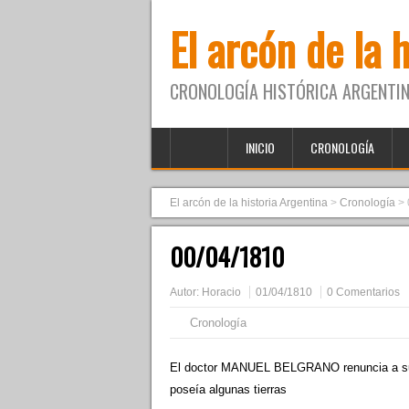
El arcón de la 
CRONOLOGÍA HISTÓRICA ARGENTIN
INICIO
CRONOLOGÍA
El arcón de la historia Argentina
>
Cronología
>
00/04/1810
Autor:
Horacio
01/04/1810
0 Comentarios
Cronología
El doctor MANUEL BELGRANO renuncia a su c
poseía algunas tierras