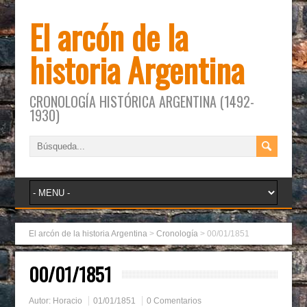
El arcón de la
historia Argentina
CRONOLOGÍA HISTÓRICA ARGENTINA (1492-
1930)
El arcón de la historia Argentina
>
Cronología
>
00/01/1851
00/01/1851
Autor:
Horacio
01/01/1851
0 Comentarios