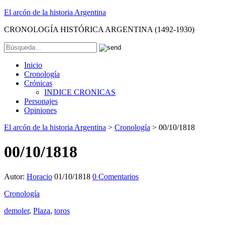
El arcón de la historia Argentina
CRONOLOGÍA HISTÓRICA ARGENTINA (1492-1930)
Inicio
Cronología
Crónicas
INDICE CRONICAS
Personajes
Opiniones
El arcón de la historia Argentina
>
Cronología
>
00/10/1818
00/10/1818
Autor:
Horacio
01/10/1818
0 Comentarios
Cronología
demoler
,
Plaza
,
toros