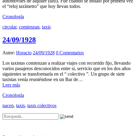
automóviles de alquiler (taxi). Fue cuando se instaló por primera vez
el “reloj taxímetro” que hoy llevan todos.
Cronología
circular
,
comienzan
,
taxis
24/09/1928
Autor:
Horacio
24/09/1928
0 Comentarios
Los taxistas comienzan a realizar viajes con recorrido fijo, llevando
varios pasajeros desconocidos entre si, servicio que en los dos años
siguientes se transformaría en el “ colectivo ”. Un grupo de siete
taxistas venía reuniéndose en un Bar de…
Leer más
Cronología
nacen
,
taxis
,
taxis colectivos