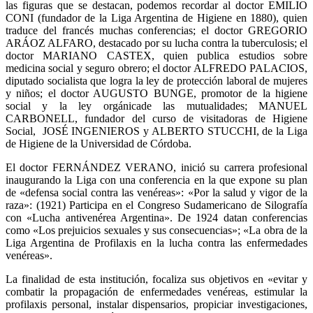
las figuras que se destacan, podemos recordar al doctor EMILIO
CONI (fundador de la Liga Argentina de Higiene en 1880), quien
traduce del francés muchas conferencias; el doctor GREGORIO
ARÁOZ ALFARO, destacado por su lucha contra la tuberculosis; el
doctor MARIANO CASTEX, quien publica estudios sobre
medicina social y seguro obrero; el doctor ALFREDO PALACIOS,
diputado socialista que logra la ley de protección laboral de mujeres
y niños; el doctor AUGUSTO BUNGE, promotor de la higiene
social y la ley orgánicade las mutualidades; MANUEL
CARBONELL, fundador del curso de visitadoras de Higiene
Social, JOSÉ INGENIEROS y ALBERTO STUCCHI, de la Liga
de Higiene de la Universidad de Córdoba.
El doctor FERNÁNDEZ VERANO, inició su carrera profesional
inaugurando la Liga con una conferencia en la que expone su plan
de «defensa social contra las venéreas»: «Por la salud y vigor de la
raza»: (1921) Participa en el Congreso Sudamericano de Silografía
con «Lucha antivenérea Argentina». De 1924 datan conferencias
como «Los prejuicios sexuales y sus consecuencias»; «La obra de la
Liga Argentina de Profilaxis en la lucha contra las enfermedades
venéreas».
La finalidad de esta institución, focaliza sus objetivos en «evitar y
combatir la propagación de enfermedades venéreas, estimular la
profilaxis personal, instalar dispensarios, propiciar investigaciones,