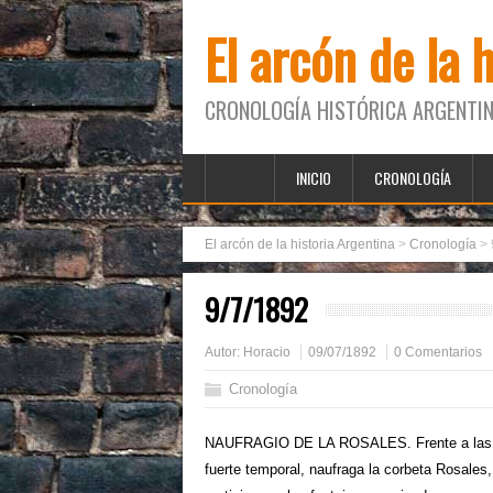
El arcón de la 
CRONOLOGÍA HISTÓRICA ARGENTIN
INICIO
CRONOLOGÍA
El arcón de la historia Argentina
>
Cronología
>
9/7/1892
Autor:
Horacio
09/07/1892
0 Comentarios
Cronología
NAUFRAGIO DE LA ROSALES. Frente a las c
fuerte temporal, naufraga la corbeta Rosales,