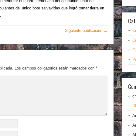
conmemorar el cuarto centenario del descubrimiento de
ulantes del único bote salvavidas que logró tomar tierra en
.
Cat
Siguiente publicación →
C
C
O
P
blicada.
Los campos obligatorios están marcados con
*
Com
c
D
A
A
A