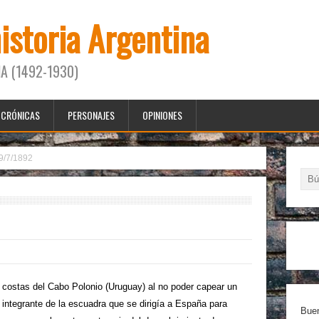
historia Argentina
A (1492-1930)
CRÓNICAS
PERSONAJES
OPINIONES
9/7/1892
ostas del Cabo Polonio (Uruguay) al no poder capear un
 integrante de la escuadra que se dirigía a España para
Buen