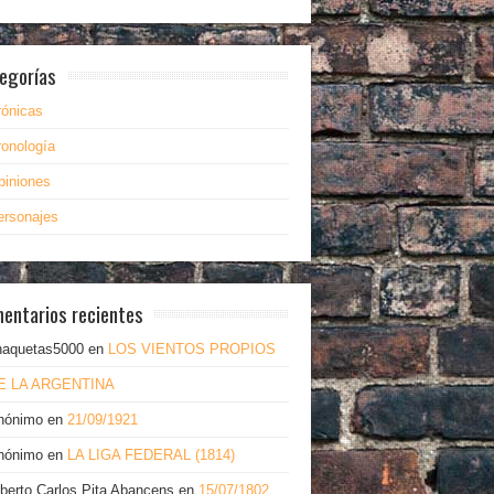
egorías
rónicas
ronología
piniones
ersonajes
entarios recientes
haquetas5000
en
LOS VIENTOS PROPIOS
E LA ARGENTINA
nónimo
en
21/09/1921
nónimo
en
LA LIGA FEDERAL (1814)
lberto Carlos Pita Abancens
en
15/07/1802