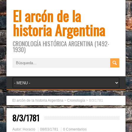
El arcón de la
historia Argentina
CRONOLOGÍA HISTÓRICA ARGENTINA (1492-
1930)
El arcón de la historia Argentina
>
Cronología
>
8/3/1781
8/3/1781
Autor:
Horacio
08/03/1781
0 Comentarios