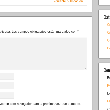
Siguiente publicación →
Cat
C
blicada.
Los campos obligatorios están marcados con
*
C
O
P
Com
E
R
E
F
 web en este navegador para la próxima vez que comente.
c