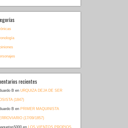
egorías
rónicas
ronología
piniones
ersonajes
entarios recientes
duardo B
en
URQUIZA DEJA DE SER
OSISTA (1847)
duardo B
en
PRIMER MAQUINISTA
ERROVIARIO (17/09/1857)
haquetas5000
en
LOS VIENTOS PROPIOS