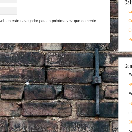
Cat
C
 web en este navegador para la próxima vez que comente.
C
O
P
Com
E
R
E
F
c
D
A