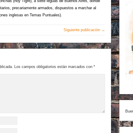
chas (hoy Tigre), a siete leguas de Buenos Aires, donde
untarios, precariamente armados, dispuestos a marchar al
iones inglesas en Temas Puntuales).
Siguiente publicación →
blicada.
Los campos obligatorios están marcados con
*
Buen