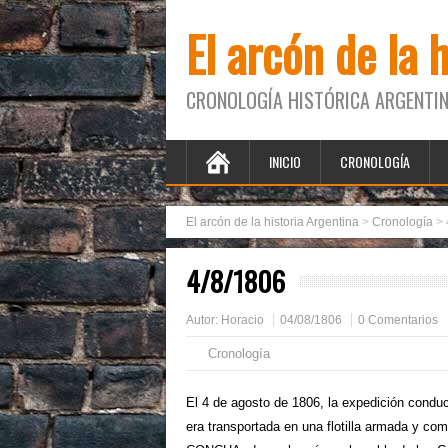
El arcón de la 
CRONOLOGÍA HISTÓRICA ARGENTIN
INICIO
CRONOLOGÍA
El arcón de la historia Argentina
>
Cronología
>
4/8/1806
Autor:
Horacio
04/08/1806
0 Comentarios
Cronología
El 4 de agosto de 1806, la expedición cond
era transportada en una flotilla armada y