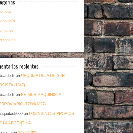
egorías
rónicas
ronología
piniones
ersonajes
entarios recientes
duardo B
en
URQUIZA DEJA DE SER
OSISTA (1847)
duardo B
en
PRIMER MAQUINISTA
ERROVIARIO (17/09/1857)
haquetas5000
en
LOS VIENTOS PROPIOS
E LA ARGENTINA
nónimo
en
21/09/1921